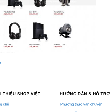
t
.
I THIỆU SHOP VIỆT
HƯỚNG DẪN & HỖ TRỢ
g chủ
Phương thức vận chuyển