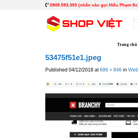
0909.593.393 (nhấn vào gọi Hiếu Phạm 8x
Tì
ki
Trang chủ
53475f51e1.jpeg
Published
04/12/2018
at
686 × 846
in
Webs