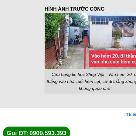
HÌNH ẢNH TRƯỚC CỔNG
Cửa hàng tin học Shop Việt - Vào hẻm 20, đ
thẳng vào nhà cuối hẻm cụt, cứ đi thẳng khôn
không quẹo nhé
Thiế
Gọi ĐT:
Gọi ĐT:
0909.593.393
0909.593.393