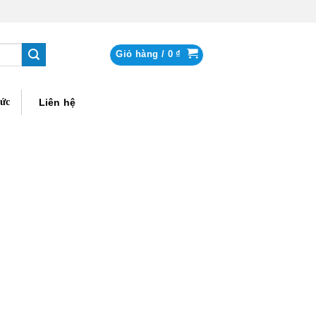
Giỏ hàng /
0
₫
tức
Liên hệ