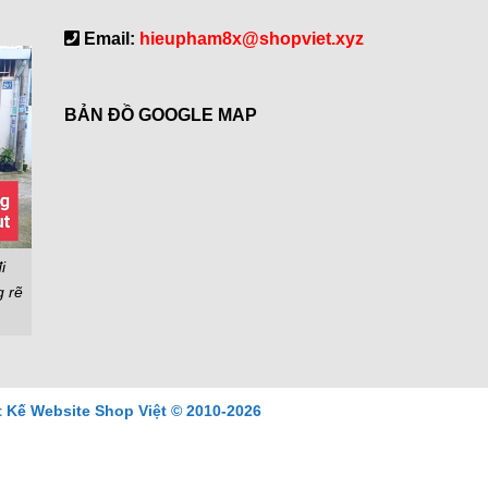
Email:
hieupham8x@shopviet.xyz
BẢN ĐỒ GOOGLE MAP
i
g rẽ
t Kế Website Shop Việt © 2010-2026