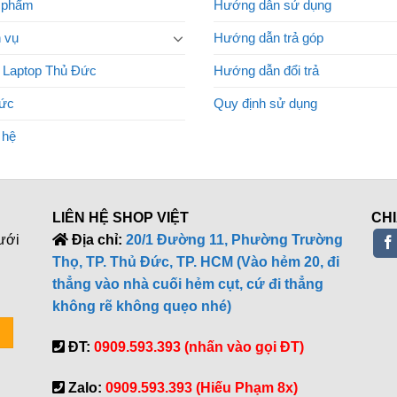
 phẩm
Hướng dẫn sử dụng
 vụ
Hướng dẫn trả góp
 Laptop Thủ Đức
Hướng dẫn đổi trả
tức
Quy định sử dụng
 hệ
LIÊN HỆ SHOP VIỆT
CHI
ưới
Địa chỉ:
20/1 Đường 11, Phường Trường
Thọ, TP. Thủ Đức, TP. HCM (Vào hẻm 20, đi
thẳng vào nhà cuối hẻm cụt, cứ đi thẳng
không rẽ không quẹo nhé)
ĐT:
0909.593.393 (nhấn vào gọi ĐT)
Zalo:
0909.593.393 (Hiếu Phạm 8x)