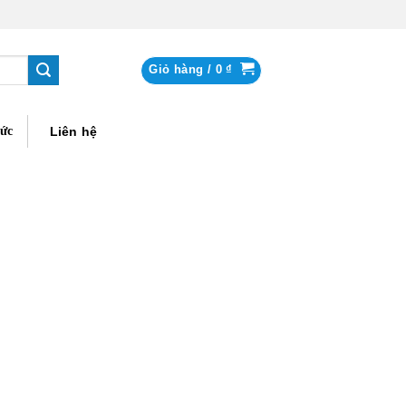
Giỏ hàng /
0
₫
tức
Liên hệ