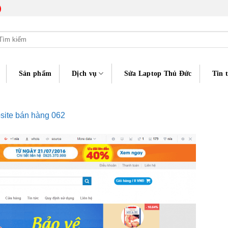
)
m
ếm:
Sản phẩm
Dịch vụ
Sửa Laptop Thủ Đức
Tin 
ite bán hàng 062