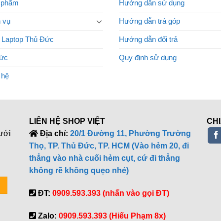
 phẩm
Hướng dẫn sử dụng
 vụ
Hướng dẫn trả góp
 Laptop Thủ Đức
Hướng dẫn đổi trả
tức
Quy định sử dụng
 hệ
LIÊN HỆ SHOP VIỆT
CHI
ưới
Địa chỉ:
20/1 Đường 11, Phường Trường
Thọ, TP. Thủ Đức, TP. HCM (Vào hẻm 20, đi
thẳng vào nhà cuối hẻm cụt, cứ đi thẳng
không rẽ không quẹo nhé)
ĐT:
0909.593.393 (nhấn vào gọi ĐT)
Zalo:
0909.593.393 (Hiếu Phạm 8x)