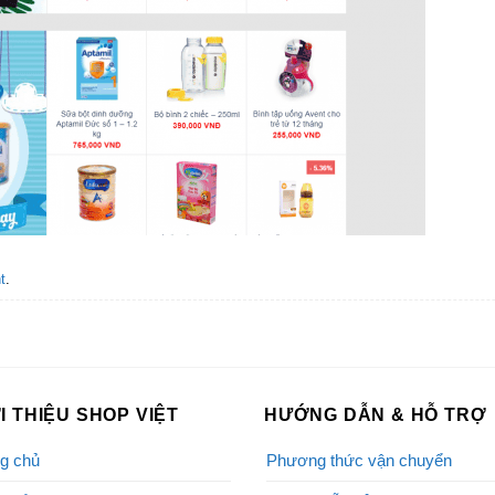
t
.
I THIỆU SHOP VIỆT
HƯỚNG DẪN & HỖ TRỢ
g chủ
Phương thức vận chuyển