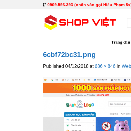
0909.593.393 (nhấn vào gọi Hiếu Phạm 8x
Tì
ki
Trang chủ
6cbf72bc31.png
Published
04/12/2018
at
686 × 846
in
Webs