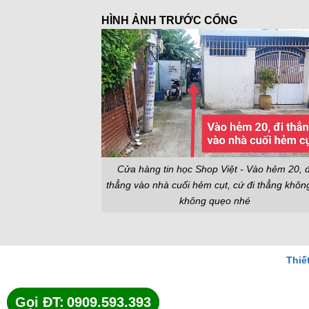
HÌNH ẢNH TRƯỚC CỔNG
Cửa hàng tin học Shop Việt - Vào hẻm 20, đ
thẳng vào nhà cuối hẻm cụt, cứ đi thẳng khôn
không quẹo nhé
Thiế
Gọi ĐT:
Gọi ĐT:
0909.593.393
0909.593.393