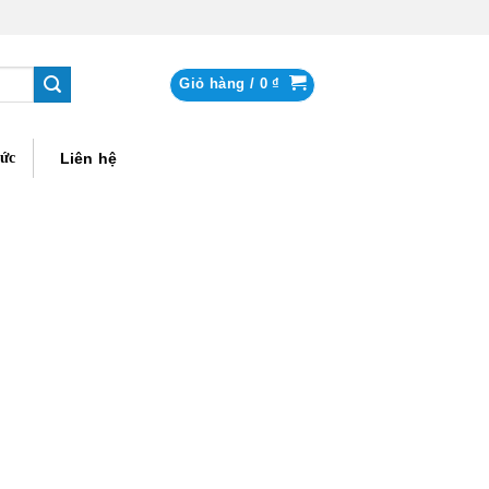
Giỏ hàng /
0
₫
tức
Liên hệ