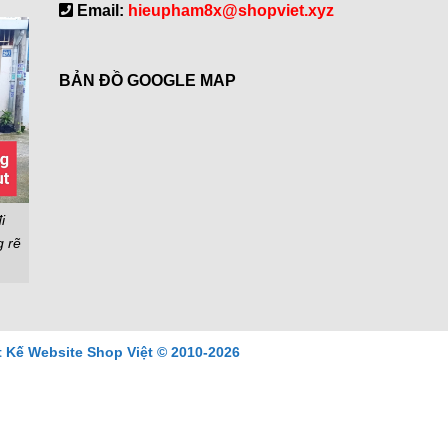
Email:
hieupham8x@shopviet.xyz
BẢN ĐỒ GOOGLE MAP
i
g rẽ
t Kế Website Shop Việt © 2010-2026