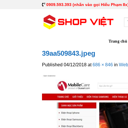
0909.593.393 (nhấn vào gọi Hiếu Phạm 8x
Tì
ki
Trang chủ
39aa509843.jpeg
Published
04/12/2018
at
686 × 846
in
Webs