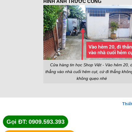
HÌNH ẢNH TRƯỚC CỔNG
Cửa hàng tin học Shop Việt - Vào hẻm 20, đ
thẳng vào nhà cuối hẻm cụt, cứ đi thẳng khôn
không quẹo nhé
Thiế
Gọi ĐT:
Gọi ĐT:
0909.593.393
0909.593.393