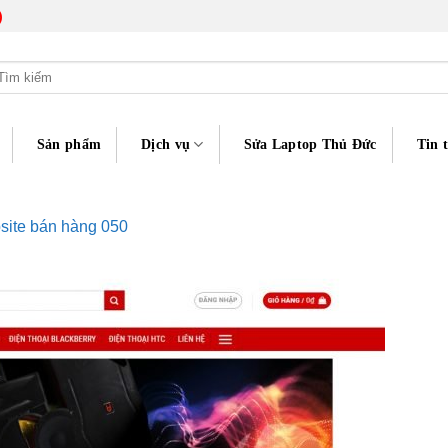
)
m
ếm:
Sản phẩm
Dịch vụ
Sửa Laptop Thủ Đức
Tin 
ite bán hàng 050