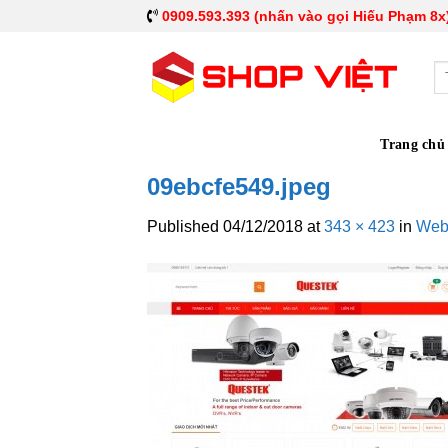
0909.593.393 (nhấn vào gọi Hiếu Phạm 8x
Tì
ki
Trang chủ
09ebcfe549.jpeg
Published
04/12/2018
at
343 × 423
in
Webs