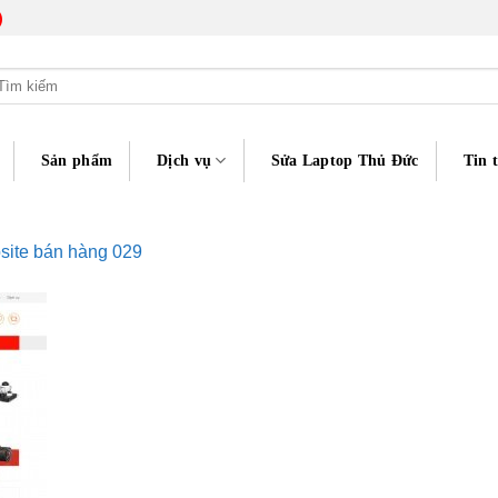
)
m
ếm:
Sản phẩm
Dịch vụ
Sửa Laptop Thủ Đức
Tin 
ite bán hàng 029