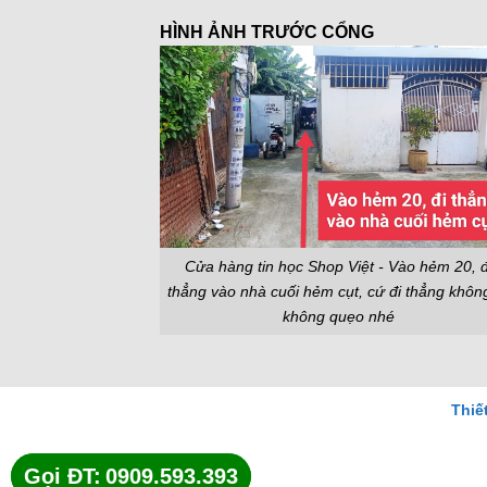
HÌNH ẢNH TRƯỚC CỔNG
Cửa hàng tin học Shop Việt - Vào hẻm 20, đ
thẳng vào nhà cuối hẻm cụt, cứ đi thẳng khôn
không quẹo nhé
Thiế
Gọi ĐT:
Gọi ĐT:
0909.593.393
0909.593.393