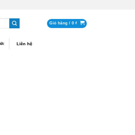
Giỏ hàng /
0
₫
tức
Liên hệ