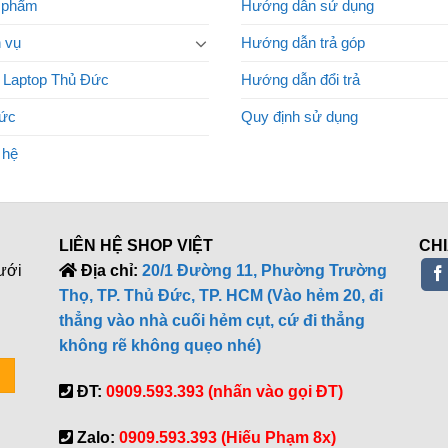
 phẩm
Hướng dẫn sử dụng
 vụ
Hướng dẫn trả góp
 Laptop Thủ Đức
Hướng dẫn đổi trả
tức
Quy định sử dụng
 hệ
LIÊN HỆ SHOP VIỆT
CHI
ưới
Địa chỉ:
20/1 Đường 11, Phường Trường
Thọ, TP. Thủ Đức, TP. HCM (Vào hẻm 20, đi
thẳng vào nhà cuối hẻm cụt, cứ đi thẳng
không rẽ không quẹo nhé)
ĐT:
0909.593.393 (nhấn vào gọi ĐT)
Zalo:
0909.593.393 (Hiếu Phạm 8x)