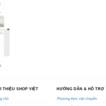
t
.
I THIỆU SHOP VIỆT
HƯỚNG DẪN & HỖ TRỢ
g chủ
Phương thức vận chuyển