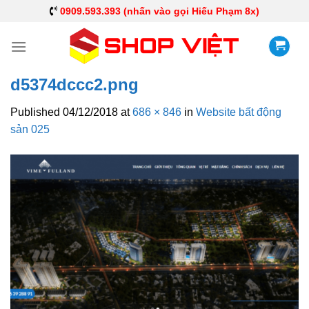
0909.593.393 (nhấn vào gọi Hiếu Phạm 8x)
d5374dccc2.png
Published
04/12/2018
at
686 × 846
in
Website bất động
sản 025