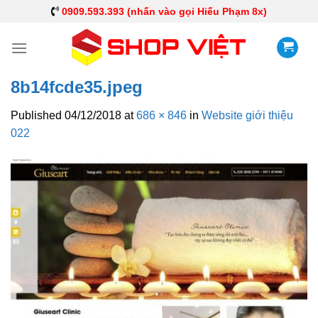
0909.593.393 (nhấn vào gọi Hiếu Phạm 8x)
8b14fcde35.jpeg
Published
04/12/2018
at
686 × 846
in
Website giới thiệu
022