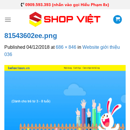
0909.593.393 (nhấn vào gọi Hiếu Phạm 8x)
81543602ee.png
Published
04/12/2018
at
686 × 846
in
Website giới thiệu
036