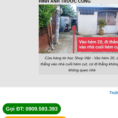
HÌNH ẢNH TRƯỚC CỔNG
Cửa hàng tin học Shop Việt - Vào hẻm 20, đ
thẳng vào nhà cuối hẻm cụt, cứ đi thẳng khôn
không quẹo nhé
Thiế
Gọi ĐT:
Gọi ĐT:
0909.593.393
0909.593.393