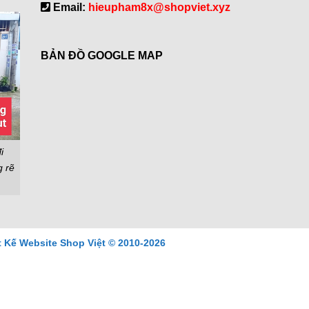
Email:
hieupham8x@shopviet.xyz
BẢN ĐỒ GOOGLE MAP
i
g rẽ
t Kế Website Shop Việt © 2010-2026