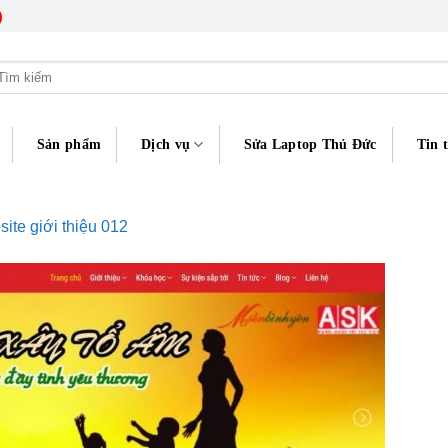
)
m
ếm:
Sản phẩm
Dịch vụ
Sửa Laptop Thủ Đức
Tin 
ite giới thiệu 012