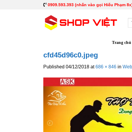
0909.593.393 (nhấn vào gọi Hiếu Phạm 8x
Tì
ki
Trang chủ
cfd45d96c0.jpeg
Published
04/12/2018
at
686 × 846
in
Webs