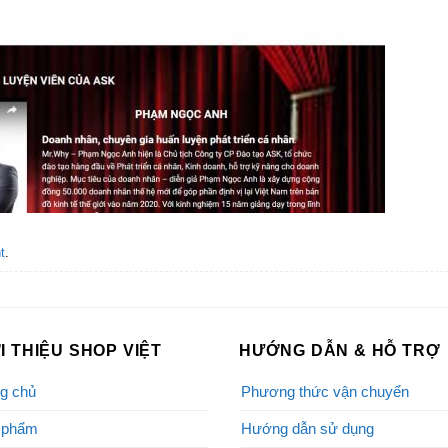
t
.
I THIỆU SHOP VIỆT
HƯỚNG DẪN & HỖ TRỢ
g chủ
Phương thức vận chuyển
 phẩm
Hướng dẫn sử dụng