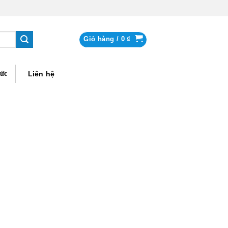
Giỏ hàng /
0
₫
tức
Liên hệ