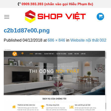
0909.593.393 (nhấn vào gọi Hiếu Phạm 8x)
c2b1d87e00.png
Published
04/12/2018
at
686 × 846
in
Website nội thất 002