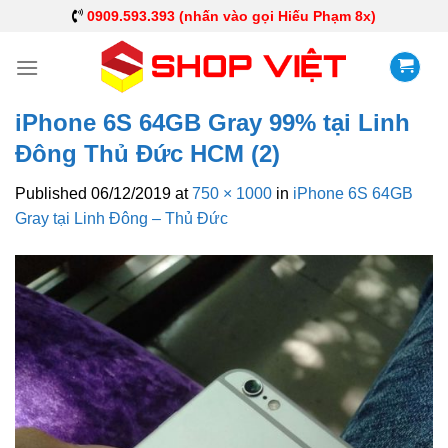
0909.593.393 (nhấn vào gọi Hiếu Phạm 8x)
iPhone 6S 64GB Gray 99% tại Linh
Đông Thủ Đức HCM (2)
Published
06/12/2019
at
750 × 1000
in
iPhone 6S 64GB
Gray tại Linh Đông – Thủ Đức