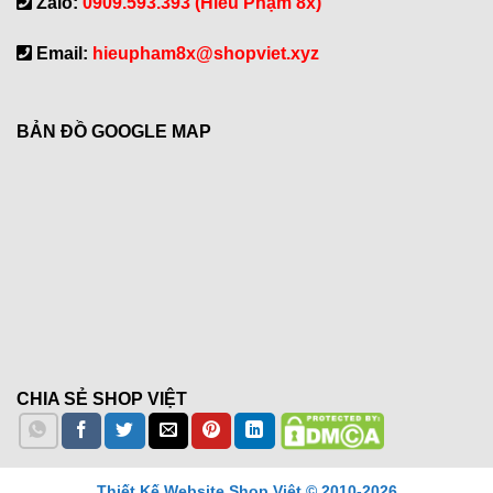
Zalo:
0909.593.393 (Hiếu Phạm 8x)
Email:
hieupham8x@shopviet.xyz
BẢN ĐỒ GOOGLE MAP
CHIA SẺ SHOP VIỆT
Thiết Kế Website Shop Việt © 2010-2026